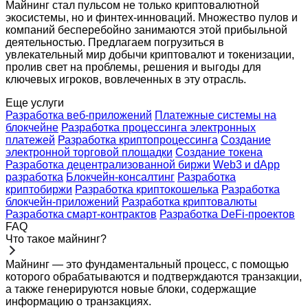
Майнинг стал пульсом не только криптовалютной
экосистемы, но и финтех-инноваций. Множество пулов и
компаний бесперебойно занимаются этой прибыльной
деятельностью. Предлагаем погрузиться в
увлекательный мир добычи криптовалют и токенизации,
пролив свет на проблемы, решения и выгоды для
ключевых игроков, вовлеченных в эту отрасль.
Еще услуги
Разработка веб-приложений
Платежные системы на
блокчейне
Разработка процессинга электронных
платежей
Разработка криптопроцессинга
Создание
электронной торговой площадки
Создание токена
Разработка децентрализованной биржи
Web3 и dApp
разработка
Блокчейн-консалтинг
Разработка
криптобиржи
Разработка криптокошелька
Разработка
блокчейн-приложений
Разработка криптовалюты
Разработка смарт-контрактов
Разработка DeFi-проектов
FAQ
Что такое майнинг?
Майнинг — это фундаментальный процесс, с помощью
которого обрабатываются и подтверждаются транзакции,
а также генерируются новые блоки, содержащие
информацию о транзакциях.