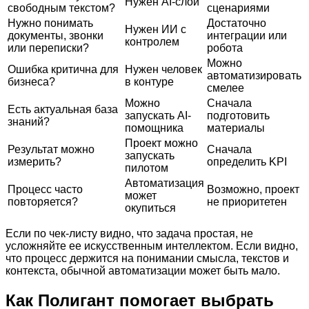
Нужен AI-слой
свободным текстом?
сценариями
Нужно понимать
Достаточно
Нужен ИИ с
документы, звонки
интеграции или
контролем
или переписки?
робота
Можно
Ошибка критична для
Нужен человек
автоматизировать
бизнеса?
в контуре
смелее
Можно
Сначала
Есть актуальная база
запускать AI-
подготовить
знаний?
помощника
материалы
Проект можно
Результат можно
Сначала
запускать
измерить?
определить KPI
пилотом
Автоматизация
Процесс часто
Возможно, проект
может
повторяется?
не приоритетен
окупиться
Если по чек-листу видно, что задача простая, не
усложняйте ее искусственным интеллектом. Если видно,
что процесс держится на понимании смысла, текстов и
контекста, обычной автоматизации может быть мало.
Как Полигант помогает выбрать