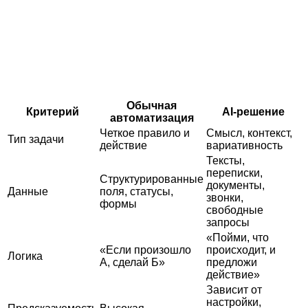
Обычная
Критерий
AI-решение
автоматизация
Четкое правило и
Смысл, контекст,
Тип задачи
действие
вариативность
Тексты,
переписки,
Структурированные
документы,
Данные
поля, статусы,
звонки,
формы
свободные
запросы
«Пойми, что
«Если произошло
происходит, и
Логика
А, сделай Б»
предложи
действие»
Зависит от
настройки,